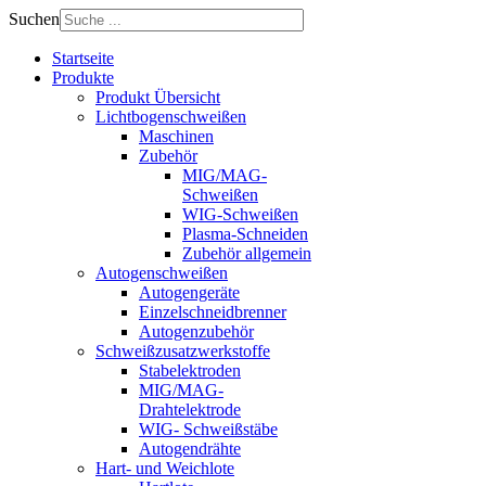
Suchen
Startseite
Produkte
Produkt Übersicht
Lichtbogenschweißen
Maschinen
Zubehör
MIG/MAG-
Schweißen
WIG-Schweißen
Plasma-Schneiden
Zubehör allgemein
Autogenschweißen
Autogengeräte
Einzelschneidbrenner
Autogenzubehör
Schweißzusatzwerkstoffe
Stabelektroden
MIG/MAG-
Drahtelektrode
WIG- Schweißstäbe
Autogendrähte
Hart- und Weichlote