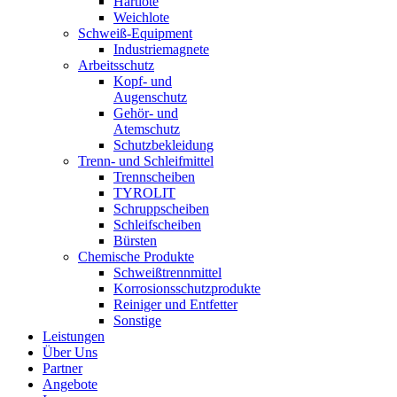
Hartlote
Weichlote
Schweiß-Equipment
Industriemagnete
Arbeitsschutz
Kopf- und
Augenschutz
Gehör- und
Atemschutz
Schutzbekleidung
Trenn- und Schleifmittel
Trennscheiben
TYROLIT
Schruppscheiben
Schleifscheiben
Bürsten
Chemische Produkte
Schweißtrennmittel
Korrosionsschutzprodukte
Reiniger und Entfetter
Sonstige
Leistungen
Über Uns
Partner
Angebote