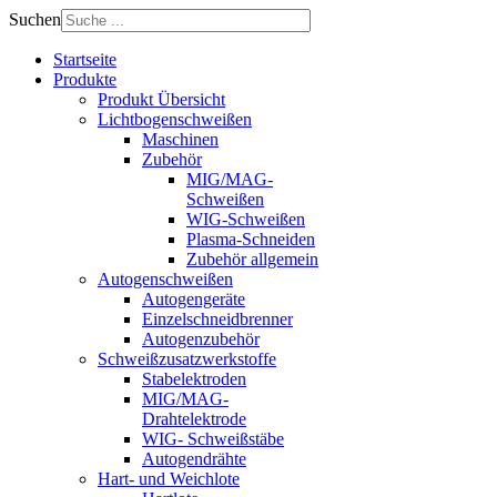
Suchen
Startseite
Produkte
Produkt Übersicht
Lichtbogenschweißen
Maschinen
Zubehör
MIG/MAG-
Schweißen
WIG-Schweißen
Plasma-Schneiden
Zubehör allgemein
Autogenschweißen
Autogengeräte
Einzelschneidbrenner
Autogenzubehör
Schweißzusatzwerkstoffe
Stabelektroden
MIG/MAG-
Drahtelektrode
WIG- Schweißstäbe
Autogendrähte
Hart- und Weichlote