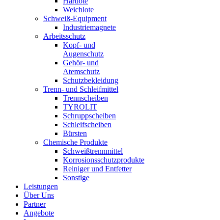
Hartlote
Weichlote
Schweiß-Equipment
Industriemagnete
Arbeitsschutz
Kopf- und
Augenschutz
Gehör- und
Atemschutz
Schutzbekleidung
Trenn- und Schleifmittel
Trennscheiben
TYROLIT
Schruppscheiben
Schleifscheiben
Bürsten
Chemische Produkte
Schweißtrennmittel
Korrosionsschutzprodukte
Reiniger und Entfetter
Sonstige
Leistungen
Über Uns
Partner
Angebote