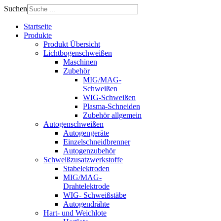
Suchen
Startseite
Produkte
Produkt Übersicht
Lichtbogenschweißen
Maschinen
Zubehör
MIG/MAG-
Schweißen
WIG-Schweißen
Plasma-Schneiden
Zubehör allgemein
Autogenschweißen
Autogengeräte
Einzelschneidbrenner
Autogenzubehör
Schweißzusatzwerkstoffe
Stabelektroden
MIG/MAG-
Drahtelektrode
WIG- Schweißstäbe
Autogendrähte
Hart- und Weichlote