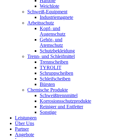
Hartlote
Weichlote
Schweiß-Equipment
Industriemagnete
Arbeitsschutz
Kopf- und
Augenschutz
Gehör- und
Atemschutz
Schutzbekleidung
Trenn- und Schleifmittel
Trennscheiben
TYROLIT
Schruppscheiben
Schleifscheiben
Bürsten
Chemische Produkte
Schweißtrennmittel
Korrosionsschutzprodukte
Reiniger und Entfetter
Sonstige
Leistungen
Über Uns
Partner
Angebote