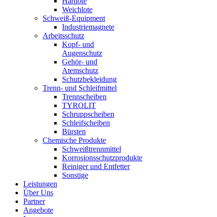
Hartlote
Weichlote
Schweiß-Equipment
Industriemagnete
Arbeitsschutz
Kopf- und
Augenschutz
Gehör- und
Atemschutz
Schutzbekleidung
Trenn- und Schleifmittel
Trennscheiben
TYROLIT
Schruppscheiben
Schleifscheiben
Bürsten
Chemische Produkte
Schweißtrennmittel
Korrosionsschutzprodukte
Reiniger und Entfetter
Sonstige
Leistungen
Über Uns
Partner
Angebote