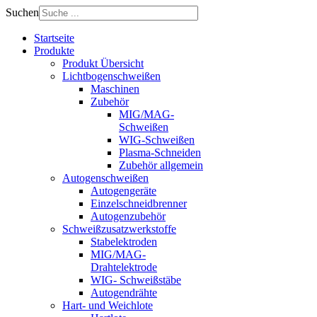
Suchen
Startseite
Produkte
Produkt Übersicht
Lichtbogenschweißen
Maschinen
Zubehör
MIG/MAG-
Schweißen
WIG-Schweißen
Plasma-Schneiden
Zubehör allgemein
Autogenschweißen
Autogengeräte
Einzelschneidbrenner
Autogenzubehör
Schweißzusatzwerkstoffe
Stabelektroden
MIG/MAG-
Drahtelektrode
WIG- Schweißstäbe
Autogendrähte
Hart- und Weichlote