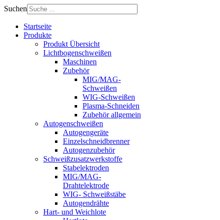
Suchen
Startseite
Produkte
Produkt Übersicht
Lichtbogenschweißen
Maschinen
Zubehör
MIG/MAG-
Schweißen
WIG-Schweißen
Plasma-Schneiden
Zubehör allgemein
Autogenschweißen
Autogengeräte
Einzelschneidbrenner
Autogenzubehör
Schweißzusatzwerkstoffe
Stabelektroden
MIG/MAG-
Drahtelektrode
WIG- Schweißstäbe
Autogendrähte
Hart- und Weichlote