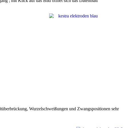
ng ; mit Klick auf das Bild öffnet sich das Datenblatt
paltüberbrückung, Wurzelschweißungen und Zwangspositionen sehr