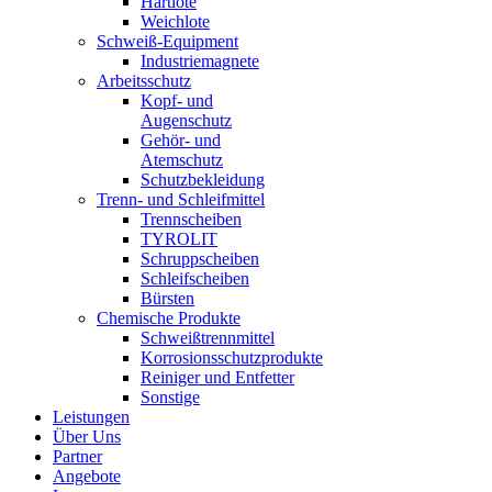
Hartlote
Weichlote
Schweiß-Equipment
Industriemagnete
Arbeitsschutz
Kopf- und
Augenschutz
Gehör- und
Atemschutz
Schutzbekleidung
Trenn- und Schleifmittel
Trennscheiben
TYROLIT
Schruppscheiben
Schleifscheiben
Bürsten
Chemische Produkte
Schweißtrennmittel
Korrosionsschutzprodukte
Reiniger und Entfetter
Sonstige
Leistungen
Über Uns
Partner
Angebote