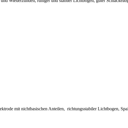
 und Wiederzünden, ruhiger und stabiler Lichtbogen, guter Schlackeabga
ktrode mit nichtbasischen Anteilen, richtungsstabiler Lichtbogen, S