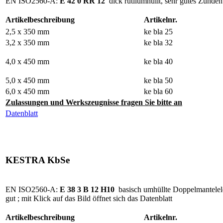
EN ISO2560-A:
E 42 0 RR 12
dick rutilumhüllt, sehr gutes Zünden
Artikelbeschreibung
Artikelnr.
2,5 x 350 mm
ke bla 25
3,2 x 350 mm
ke bla 32
4,0 x 450 mm
ke bla 40
5,0 x 450 mm
ke bla 50
6,0 x 450 mm
ke bla 60
Zulassungen und Werkszeugnisse fragen Sie bitte an
Datenblatt
KESTRA KbSe
EN ISO2560-A:
E 38 3 B 12 H10
basisch umhüllte Doppelmantelele
gut ; mit Klick auf das Bild öffnet sich das Datenblatt
Artikelbeschreibung
Artikelnr.